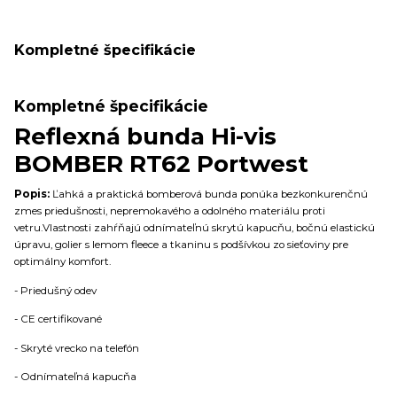
Kompletné špecifikácie
Kompletné špecifikácie
Reflexná bunda Hi-vis
BOMBER RT62 Portwest
Popis:
Ľahká a praktická bomberová bunda ponúka bezkonkurenčnú
zmes priedušnosti, nepremokavého a odolného materiálu proti
vetru.Vlastnosti zahŕňajú odnímateľnú skrytú kapucňu, bočnú elastickú
úpravu, golier s lemom fleece a tkaninu s podšívkou zo sieťoviny pre
optimálny komfort.
- Priedušný odev
- CE certifikované
- Skryté vrecko na telefón
- Odnímateľná kapucňa