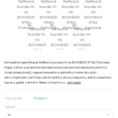
Kompletné špecifikácie Reflexná bunda Hi-vis BOMBER RT62 Portwest
Popis: Ľahká a praktická bomberová bunda ponúka bezkonkurenčnú
zmes priedušnosti, nepremokavého a odolného materiálu proti
vetru.Vlastnosti zahŕňajú odnímateľnú skrytú kapucňu, bočnú elastickú
úpravu, golier s lemom fleece a tkaninu s...
celý popis
Dostupnosť
Skladom
Veľkosť