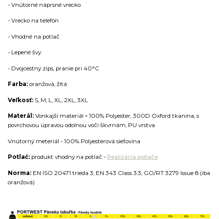
- Vnútorné náprsné vrecko
- Vrecko na telefón
- Vhodné na potlač
- Lepené švy
- Dvojcestný zips, pranie pri 40°C
Farba:
oranžová, žltá
Veľkosť:
S, M, L, XL, 2XL, 3XL
Materál:
Vonkajší materiál
-
100% Polyester, 300D Oxford tkanina, s
povrchovou úpravou odolnou voči škvrnám, PU vrstva
Vnútorný meteriál - 100% Polyesterová sieťovina
Potlač:
produkt vhodný na potlač -
Realizácia potlače
Norma:
EN ISO 20471 trieda 3, EN 343 Class 3:3, GO/RT 3279 Issue 8 (iba
oranžová)