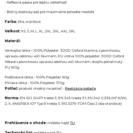
- Reflexná páska pre lepšiu viditeľnosť
- Bočný elastický pás pre maximálne pohodlie nositeľa
Farba:
žltá, oranžová
Veľkosť:
XS, S, M, L, XL, 2XL, 3XL, 4XL, 5XL
Materál:
Vonkajšia látka
-
100% Polyester, 300D Oxford tkanina, s povrchovou
úpravou odolnou voči škvrnám, PU vrstva 100% polyester, 300D Oxford
Weave s povrchovou úpravou odolnou voči škvrnám, dvojito potiahnutý
PU 190g
Podšívková látka - 100% Polyester 60g
Plniaca látka - 100% Polyester 170g
Potlač:
produkt vhodný na potlač -
Realizácia potlače
Norma:
EN ISO 20471 trieda 3, EN 343 trieda 3:1, EN 342 0.336 (M².K/W),
2, X, ANSI/ISEA 107 Typ R trieda 3, RIS 3279-TOM Číslo 2 (iba oranžová)
Prehlásenie o zhode:
môžete nájsť
TU
.
Technický list:
môžete nájsť
TU
.