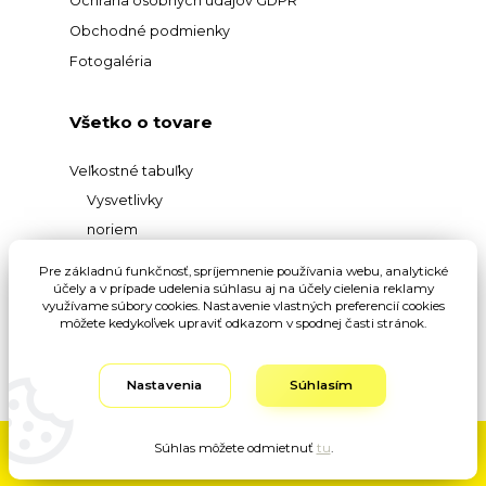
Ochrana osobných údajov GDPR
Obchodné podmienky
Fotogaléria
Všetko o tovare
Veľkostné tabuľky
Vysvetlivky
noriem
Prehľad
Pre základnú funkčnosť, spríjemnenie používania webu, analytické
účely a v prípade udelenia súhlasu aj na účely cielenia reklamy
materiálov
využívame súbory cookies. Nastavenie vlastných preferencií cookies
Vysvetlivky pojmov
môžete kedykoľvek upraviť odkazom v spodnej časti stránok.
Nastavenia
Súhlasím
Súhlas môžete odmietnuť
tu
.
Vytvorené na
Eshop-rychlo.sk