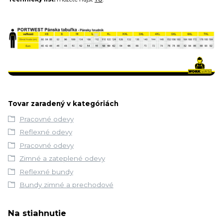
Tovar zaradený v kategóriách
Pracovné odevy
Reflexné odevy
Pracovné odevy
Zimné a zateplené odevy
Reflexné bundy
Bundy zimné a prechodové
Na stiahnutie