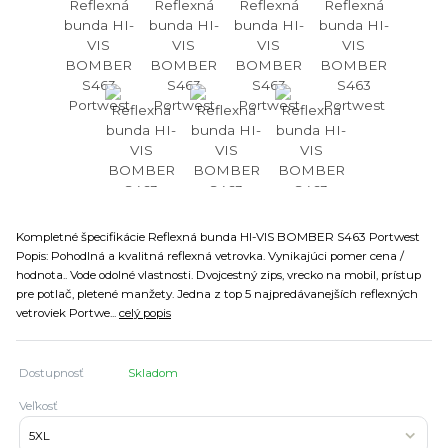
Kompletné špecifikácie Reflexná bunda HI-VIS BOMBER S463 Portwest
Popis: Pohodlná a kvalitná reflexná vetrovka. Vynikajúci pomer cena /
hodnota.. Vode odolné vlastnosti. Dvojcestný zips, vrecko na mobil, prístup
pre potlač, pletené manžety. Jedna z top 5 najpredávanejších reflexných
vetroviek Portwe...
celý popis
Dostupnosť
Skladom
Veľkosť