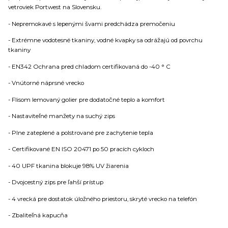
vetroviek Portwest na Slovensku.
- Nepremokavé s lepenými švami predchádza premočeniu
- Extrémne vodotesné tkaniny, vodné kvapky sa odrážajú od povrchu
tkaniny
- EN342 Ochrana pred chladom certifikovaná do -40 ° C
- Vnútorné náprsné vrecko
- Flisom lemovaný golier pre dodatočné teplo a komfort
- Nastaviteľné manžety na suchý zips
- Plne zateplené a polstrované pre zachytenie tepla
- Certifikované EN ISO 20471 po 50 pracích cykloch
- 40 UPF tkanina blokuje 98% UV žiarenia
- Dvojcestný zips pre ľahší prístup
- 4 vrecká pre dostatok úložného priestoru, skryté vrecko na telefón
- Zbaliteľná kapucňa