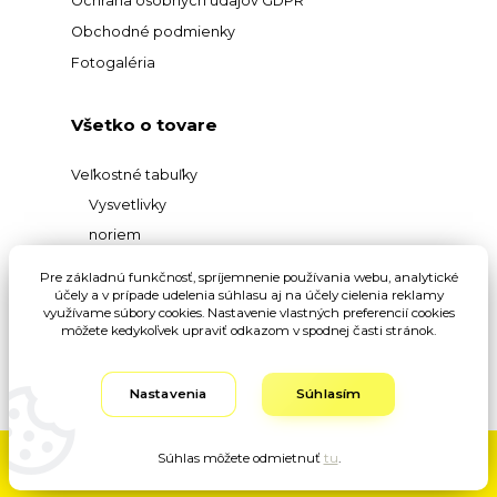
Ochrana osobných údajov GDPR
Obchodné podmienky
Fotogaléria
Všetko o tovare
Veľkostné tabuľky
Vysvetlivky
noriem
Prehľad
Pre základnú funkčnosť, spríjemnenie používania webu, analytické
účely a v prípade udelenia súhlasu aj na účely cielenia reklamy
materiálov
využívame súbory cookies. Nastavenie vlastných preferencií cookies
Vysvetlivky pojmov
môžete kedykoľvek upraviť odkazom v spodnej časti stránok.
Nastavenia
Súhlasím
Súhlas môžete odmietnuť
tu
.
Vytvorené na
Eshop-rychlo.sk