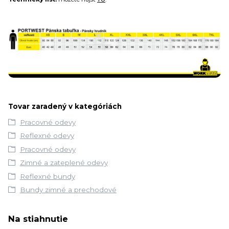
Tovar zaradený v kategóriách
Pracovné odevy
Reflexné odevy
Pracovné odevy
Zimné a zateplené odevy
Reflexné bundy
Bundy zimné a prechodové
Na stiahnutie