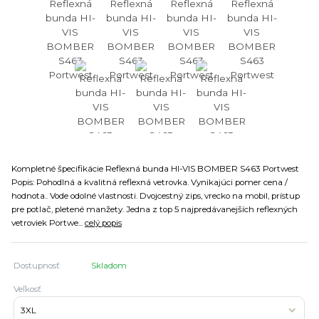
Kompletné špecifikácie Reflexná bunda HI-VIS BOMBER S463 Portwest
Popis: Pohodlná a kvalitná reflexná vetrovka. Vynikajúci pomer cena /
hodnota.. Vode odolné vlastnosti. Dvojcestný zips, vrecko na mobil, prístup
pre potlač, pletené manžety. Jedna z top 5 najpredávanejších reflexných
vetroviek Portwe...
celý popis
Dostupnosť
Skladom
Veľkosť