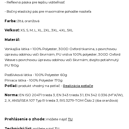
- Reflexná páska pre lepšiu viditeľnosť
- Bočný elastický pás pre maximálne pohodlie nositeľa
Farba:
žltá, oranžová
Veľkosť:
XS, S, M, L, XL, 2XL, 3XL, 4XL, 5XL
Materál:
Vonkajšia látka
-
100% Polyester, 300D Oxford tkanina, s povrchovou
úpravou odolnou voči škvrnám, PU vrstva 100% polyester, 300D Oxford
Weave s povrchovou úpravou odolnou voči škvrnám, dvojito potiahnutý
PU 190g
Podšívková látka - 100% Polyester 60g
Plniaca látka - 100% Polyester 170g
Potlač:
produkt vhodný na potlač -
Realizácia potlače
Norma:
EN ISO 20471 trieda 3, EN 343 trieda 3:1, EN 342 0.336 (M².K/W),
2, X, ANSI/ISEA 107 Typ R trieda 3, RIS 3279-TOM Číslo 2 (iba oranžová)
Prehlásenie o zhode:
môžete nájsť
TU
.
Technický list:
môžete nájsť
TU
.