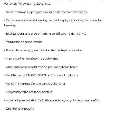
vetroviek Portwest na Slovensku.
- Nepremokavé s lepenými švami predchádza premočeniu
- Extrémne vodotesné tkaniny, vodné kvapky sa odrážajú od povrchu
tkaniny
- EN342 Ochrana pred chladom certifikovaná do -40 ° C
- Vnútorné náprsné vrecko
- Flisom lemovaný golier pre dodatočné teplo a komfort
- Nastaviteľné manžety na suchý zips
- Plne zateplené a polstrované pre zachytenie tepla
- Certifikované EN ISO 20471 po 50 pracích cykloch
- 40 UPF tkanina blokuje 98% UV žiarenia
- Dvojcestný zips pre ľahší prístup
- 4 vrecká pre dostatok úložného priestoru, skryté vrecko na telefón
- Zbaliteľná kapucňa