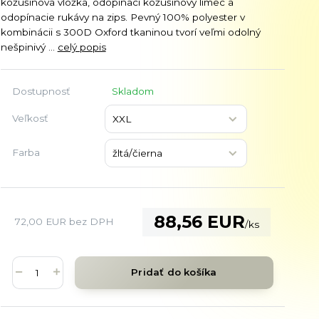
kožušinová vložka, odopínací kožušinový límec a
odopínacie rukávy na zips. Pevný 100% polyester v
kombinácii s 300D Oxford tkaninou tvorí veľmi odolný
nešpinivý ...
celý popis
Dostupnosť
Skladom
Veľkosť
Farba
88,56 EUR
72,00 EUR
bez DPH
/
ks
Pridať do košíka