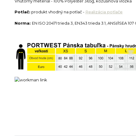
Vnútorný meteriál - 100% Polyester 365g, kožušinová vložka
Potlač:
produkt vhodný na potlač -
Realizácia potlače
Norma:
EN ISO 20471 trieda 3, EN343 trieda 3:1, ANSI/ISEA 107 