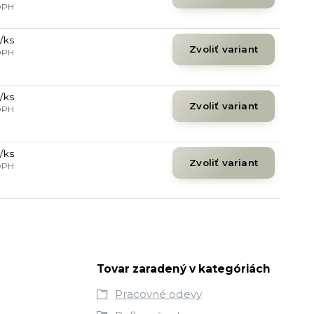
DPH
/
ks
Zvoliť variant
DPH
/
ks
Zvoliť variant
DPH
/
ks
Zvoliť variant
DPH
Tovar zaradený v kategóriách
Pracovné odevy