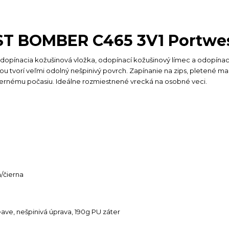
T BOMBER C465 3V1 Portwe
opínacia kožušinová vložka, odopínací kožušinový límec a odopínac
ou tvorí veľmi odolný nešpinivý povrch. Zapínanie na zips, pletené ma
ernému počasiu. Ideálne rozmiestnené vrecká na osobné veci.
/čierna
ve, nešpinivá úprava, 190g PU záter