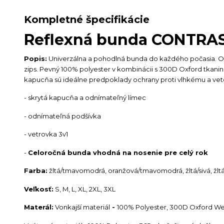
Kompletné špecifikácie
Reflexná bunda CONTRAS
Popis:
Univerzálna a pohodlná bunda do každého počasia. Od
zips. Pevný 100% polyester v kombinácii s 300D Oxford tkanin
kapucňa sú ideálne predpoklady ochrany proti vlhkému a vet
- skrytá kapucňa a odnímateľný límec
- odnímateľná podšívka
- vetrovka 3v1
-
Celoročná bunda vhodná na nosenie pre celý rok
Farba:
žltá/tmavomodrá, oranžová/tmavomodrá, žltá/sivá, žltá
Veľkosť:
S, M, L, XL, 2XL, 3XL
Materál:
Vonkajší materiál
-
100% Polyester, 300D Oxford Wea