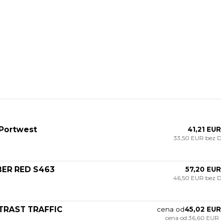
Portwest
41,21 EUR
33,50 EUR
bez 
MBER RED S463
57,20 EUR
46,50 EUR
bez 
NTRAST TRAFFIC
cena od
45,02 EUR
cena od
36,60 EUR