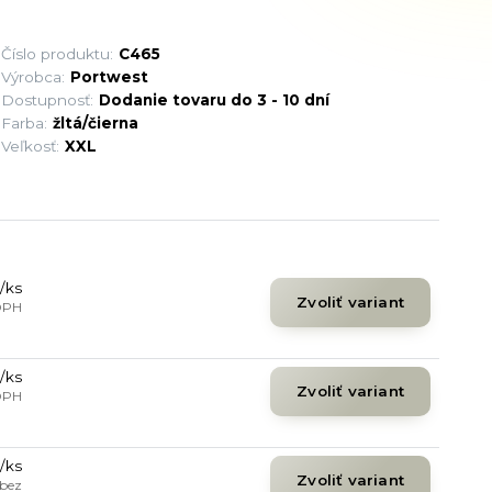
Číslo produktu:
C465
Výrobca:
Portwest
Dostupnosť:
Dodanie tovaru do 3 - 10 dní
Farba:
žltá/čierna
Veľkosť:
XXL
/
ks
Zvoliť variant
DPH
/
ks
Zvoliť variant
DPH
/
ks
Zvoliť variant
bez