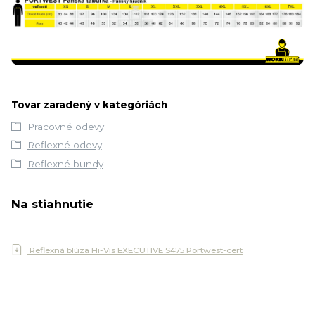
Tovar zaradený v kategóriách
Pracovné odevy
Reflexné odevy
Reflexné bundy
Na stiahnutie
Reflexná blúza Hi-Vis EXECUTIVE S475 Portwest-cert