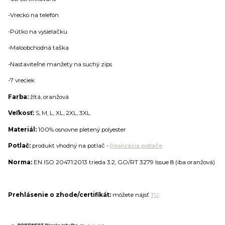
-Vrecko na telefón
-Pútko na vysielačku
-Maloobchodná taška
-Nastaviteľné manžety na suchý zips
-7 vreciek
Farba:
žltá, oranžová
Veľkosť:
S, M, L, XL, 2XL, 3XL
Materiál:
100% osnovne pletený polyester
Potlač:
produkt vhodný na potlač -
Realizácia potlače
Norma:
EN ISO 20471:2013 trieda 3:2, GO/RT 3279 Issue 8 (iba oranžová)
Prehlásenie o zhode/certifikát:
môžete nájsť
TU
.