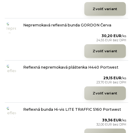
Zvoliť variant
Nepremokavá reflexná bunda GORDON Červa
30,20 EUR
/
ks
24,55 EUR
bez DPH
Zvoliť variant
Reflexná nepremokavá pláštenka H440 Portwest
29,15 EUR
/
ks
23,70 EUR
bez DPH
Zvoliť variant
Reflexná bunda Hi-vis LITE TRAFFIC S160 Portwest
39,36 EUR
/
ks
32,00 EUR
bez DPH