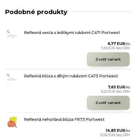
Podobné produkty
Reflexná vesta s krátkymi rukávmi C471 Portwest
6,77 EUR
/
ks
5,50 EUR
bez DPH
Zvoliť variant
Reflexná blúza s dlhým rukávom C473 Portwest
7,63 EUR
/
ks
6,20 EUR
bez DPH
Zvoliť variant
Reflexná nehorľavá blúza FR73 Portwest
14,83 EUR
/
ks
12,06 EUR
bez DPH