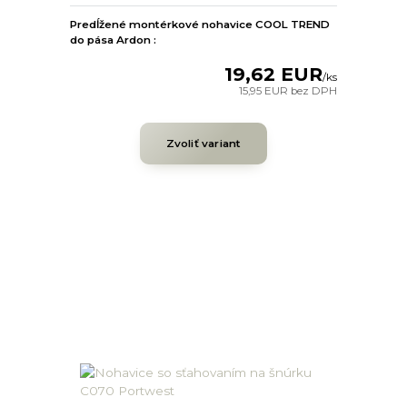
Predĺžené montérkové nohavice COOL TREND
do pása Ardon :
19,62 EUR
/
ks
15,95 EUR
bez DPH
Zvoliť variant