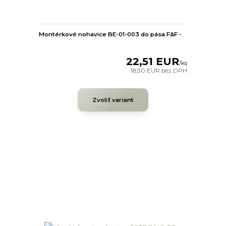
Montérkové nohavice BE-01-003 do pása F&F -
22,51 EUR
/
ks
18,30 EUR
bez DPH
Zvoliť variant