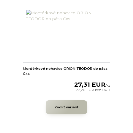
Montérkové nohavice ORION TEODOR do pása
Cxs
27,31 EUR
/
ks
22,20 EUR
bez DPH
Zvoliť variant