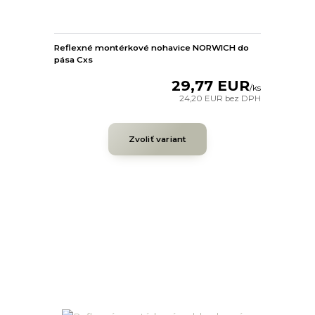
Reflexné montérkové nohavice NORWICH do
pása Cxs
29,77 EUR
/
ks
24,20 EUR
bez DPH
Zvoliť variant