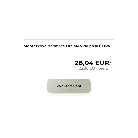
Montérkové nohavice DESMAN do pása Červa
28,04 EUR
/
ks
22,80 EUR
bez DPH
Zvoliť variant