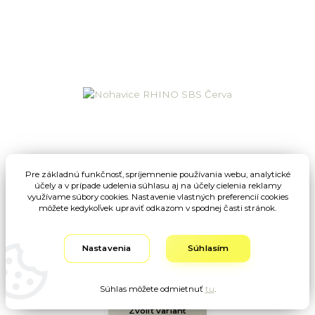
Pre základnú funkčnosť, spríjemnenie používania webu, analytické
účely a v prípade udelenia súhlasu aj na účely cielenia reklamy
využívame súbory cookies. Nastavenie vlastných preferencií cookies
môžete kedykoľvek upraviť odkazom v spodnej časti stránok.
Nohavice RHINO SBS Červa
Nastavenia
Súhlasím
30,63 EUR
/
ks
24,90 EUR
bez DPH
Súhlas môžete odmietnuť
tu
.
Zvoliť variant