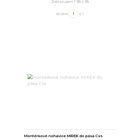
Zobrazujem 1-58 z 58
strana
z 1
Montérkové nohavice MIREK do pása Cxs