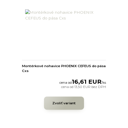
Montérkové nohavice PHOENIX CEFEUS do pása
Cxs
16,61 EUR
cena od
/
ks
cena od
13,50 EUR
bez DPH
Zvoliť variant