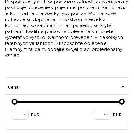
Prispôsobený strih sa postará o voľnosť pohybu, pevný
pás fixuje oblečenie v príjemnej polohe. Šírka nohavíc
je komfortná pre všetky typy postáv. Montérkové
nohavice sú doplnené množstvom vreciek v
kombinácii so zapínaním na zips alebo sú kryté
pätkami. Kvalitné pracovné oblečenie si môžete
vyberať vo vysoko kvalitnom prevedení v niekoľkých
farebných variantoch. Prispôsobte oblečenie
firemným farbám, dodajte svojej práci profesionálny
vzhľad.
Cena:
EUR
EUR