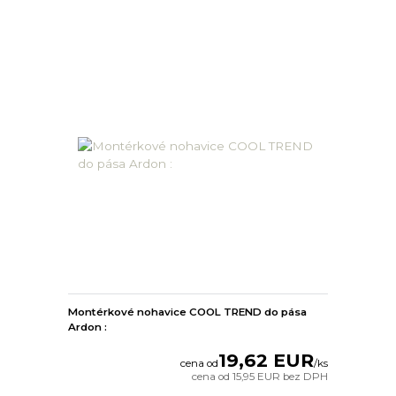
Montérkové nohavice COOL TREND do pása
Ardon :
19,62 EUR
cena od
/
ks
cena od
15,95 EUR
bez DPH