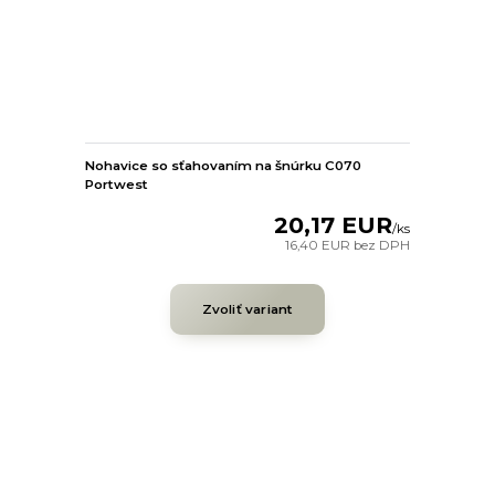
Nohavice so sťahovaním na šnúrku C070
Portwest
20,17 EUR
/
ks
16,40 EUR
bez DPH
Zvoliť variant